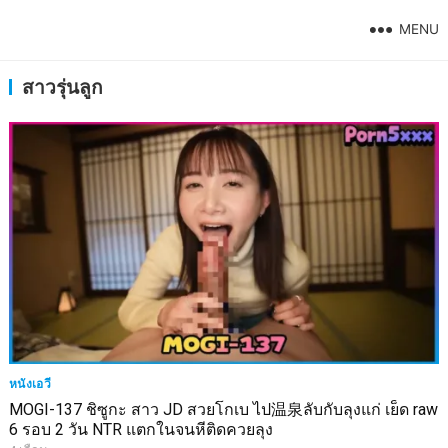
MENU
สาวรุ่นลูก
หนังเอวี
MOGI-137 ชิซูกะ สาว JD สวยโกเบ ไป温泉ลับกับลุงแก่ เย็ด raw
6 รอบ 2 วัน NTR แตกในจนหีติดควยลุง